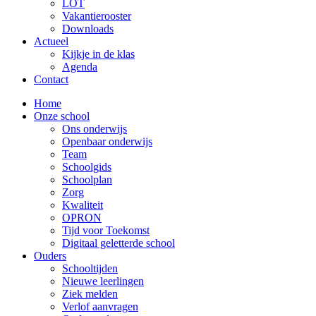
LOT
Vakantierooster
Downloads
Actueel
Kijkje in de klas
Agenda
Contact
Home
Onze school
Ons onderwijs
Openbaar onderwijs
Team
Schoolgids
Schoolplan
Zorg
Kwaliteit
OPRON
Tijd voor Toekomst
Digitaal geletterde school
Ouders
Schooltijden
Nieuwe leerlingen
Ziek melden
Verlof aanvragen