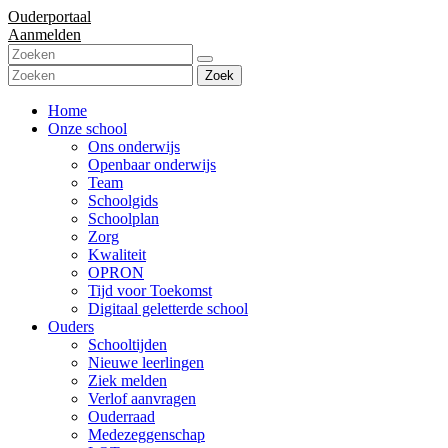
Ouderportaal
Aanmelden
Zoek
Home
Onze school
Ons onderwijs
Openbaar onderwijs
Team
Schoolgids
Schoolplan
Zorg
Kwaliteit
OPRON
Tijd voor Toekomst
Digitaal geletterde school
Ouders
Schooltijden
Nieuwe leerlingen
Ziek melden
Verlof aanvragen
Ouderraad
Medezeggenschap