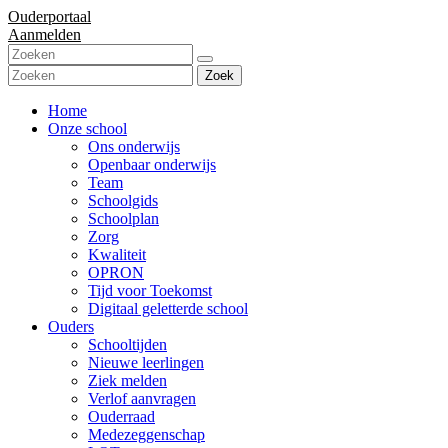
Ouderportaal
Aanmelden
Zoek
Home
Onze school
Ons onderwijs
Openbaar onderwijs
Team
Schoolgids
Schoolplan
Zorg
Kwaliteit
OPRON
Tijd voor Toekomst
Digitaal geletterde school
Ouders
Schooltijden
Nieuwe leerlingen
Ziek melden
Verlof aanvragen
Ouderraad
Medezeggenschap