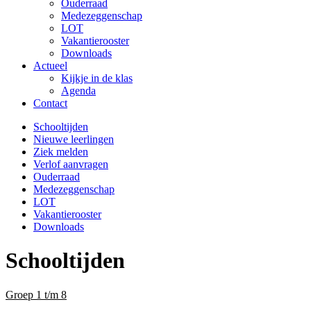
Ouderraad
Medezeggenschap
LOT
Vakantierooster
Downloads
Actueel
Kijkje in de klas
Agenda
Contact
Schooltijden
Nieuwe leerlingen
Ziek melden
Verlof aanvragen
Ouderraad
Medezeggenschap
LOT
Vakantierooster
Downloads
Schooltijden
Groep 1 t/m 8