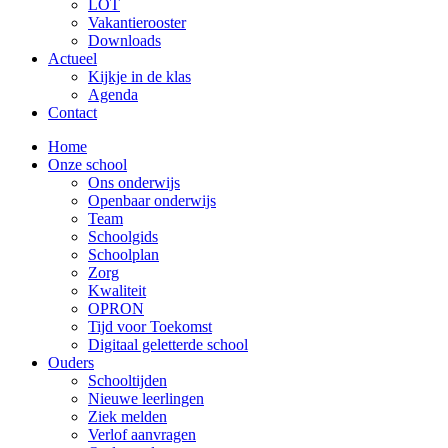
LOT
Vakantierooster
Downloads
Actueel
Kijkje in de klas
Agenda
Contact
Home
Onze school
Ons onderwijs
Openbaar onderwijs
Team
Schoolgids
Schoolplan
Zorg
Kwaliteit
OPRON
Tijd voor Toekomst
Digitaal geletterde school
Ouders
Schooltijden
Nieuwe leerlingen
Ziek melden
Verlof aanvragen