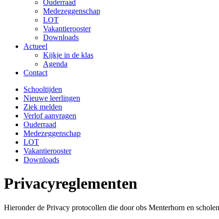
Ouderraad
Medezeggenschap
LOT
Vakantierooster
Downloads
Actueel
Kijkje in de klas
Agenda
Contact
Schooltijden
Nieuwe leerlingen
Ziek melden
Verlof aanvragen
Ouderraad
Medezeggenschap
LOT
Vakantierooster
Downloads
Privacyreglementen
Hieronder de Privacy protocollen die door obs Menterhorn en scho