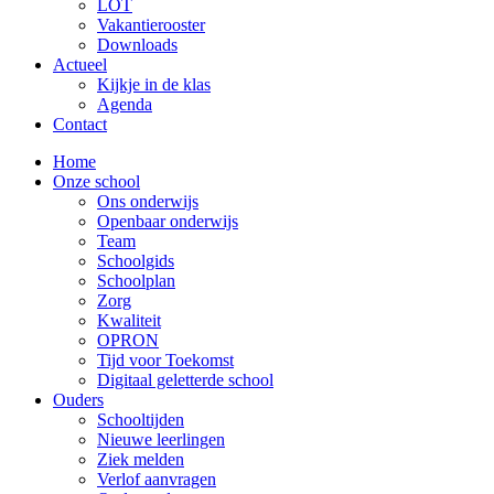
LOT
Vakantierooster
Downloads
Actueel
Kijkje in de klas
Agenda
Contact
Home
Onze school
Ons onderwijs
Openbaar onderwijs
Team
Schoolgids
Schoolplan
Zorg
Kwaliteit
OPRON
Tijd voor Toekomst
Digitaal geletterde school
Ouders
Schooltijden
Nieuwe leerlingen
Ziek melden
Verlof aanvragen