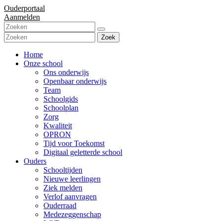
Ouderportaal
Aanmelden
Zoek
Home
Onze school
Ons onderwijs
Openbaar onderwijs
Team
Schoolgids
Schoolplan
Zorg
Kwaliteit
OPRON
Tijd voor Toekomst
Digitaal geletterde school
Ouders
Schooltijden
Nieuwe leerlingen
Ziek melden
Verlof aanvragen
Ouderraad
Medezeggenschap